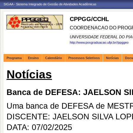
SIGAA - Sistema Integrado de Gestão de Atividades Acadêmicas
CPPGG/CCHL
COORDENACAO DO PROGR
UNIVERSIDADE FEDERAL DO PIA
http://www.posgraduacao.ufpi.br//ppggeo
Programa
Ensino
Calendário
Processos Seletivos
Notícias
Doc
Notícias
Banca de DEFESA: JAELSON S
Uma banca de DEFESA de MESTRAD
DISCENTE: JAELSON SILVA LOP
DATA: 07/02/2025