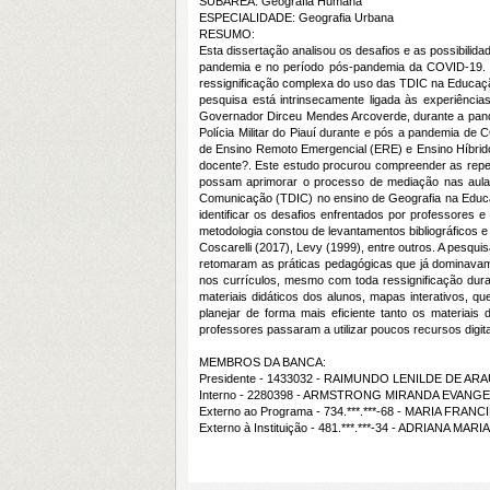
SUBÁREA: Geografia Humana
ESPECIALIDADE: Geografia Urbana
RESUMO:
Esta dissertação analisou os desafios e as possibili
pandemia e no período pós-pandemia da COVID-19. E
ressignificação complexa do uso das TDIC na Educaçã
pesquisa está intrinsecamente ligada às experiênc
Governador Dirceu Mendes Arcoverde, durante a pand
Polícia Militar do Piauí durante e pós a pandemia de
de Ensino Remoto Emergencial (ERE) e Ensino Híbrido
docente?. Este estudo procurou compreender as reper
possam aprimorar o processo de mediação nas aulas.
Comunicação (TDIC) no ensino de Geografia na Educaçã
identificar os desafios enfrentados por professores 
metodologia constou de levantamentos bibliográficos e 
Coscarelli (2017), Levy (1999), entre outros. A pesq
retomaram as práticas pedagógicas que já dominavam 
nos currículos, mesmo com toda ressignificação dur
materiais didáticos dos alunos, mapas interativos, q
planejar de forma mais eficiente tanto os materiais
professores passaram a utilizar poucos recursos digit
MEMBROS DA BANCA:
Presidente - 1433032 - RAIMUNDO LENILDE DE AR
Interno - 2280398 - ARMSTRONG MIRANDA EVANGE
Externo ao Programa - 734.***.***-68 - MARIA FR
Externo à Instituição - 481.***.***-34 - ADRIANA MA