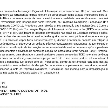
dades do uso das Tecnologias Digitais da Informação e Comunicação (TDIC) no ensino de Geog
mbora as ferramentas digitais tenham se apresentado como aliadas importantes para a 
o Básica durante a pandemia como a efetividade e a qualidade do aprendizado em um cenári
ias vivenciadas pelo pesquisador como residente no Programa Residência Pedagógica (PR
emia de COVID-19. Propôs-se uma reflexão crítica em função das inquietações: I) Como s
 COVID-19?; II) Quais Tecnologias Digitais da Informação e Comunicação (TDIC) foram util
 (EH)?; e III) Quais foram os desafios enfrentados nas aulas de Geografia durante e após
cussões das tecnologias no ensino de Geografia nas escolas públicas durante e após a p
 Os objetivos específicos consistiram em: a) discutir a formação docente em relação à 
o Básica; b) descrever as políticas públicas educacionais relacionadas às tecnologias e s
e alunos na utilização de tecnologias na rede estadual de ensino durante e após a pandem
documentais e atividade de campo na escola. As obras lidas foram Almeida (2009), Almeida (
uisa apresentou uma abordagem quanti-qualitativa quanto ao uso das TDIC no ensino de Geo
antes da pandemia, com pouco emprego das TDIC. Esse cenário estava relacionado ao fat
ante a pandemia. De acordo com os Professores, dentre as ferramentas utilizadas desta
uestionários automatizados via
Google Forms
e aulas complementares com vídeos extraíd
 didáticos quanto os registros avaliativos. Concluiu-se que mesmo com a intensificação 
ais nas aulas de Geografia após o fim da pandemia.
AUJO
LISTA
ANCINEILA PINHEIRO DOS SANTOS - UFAL
RIA ANDREIS - UFFS