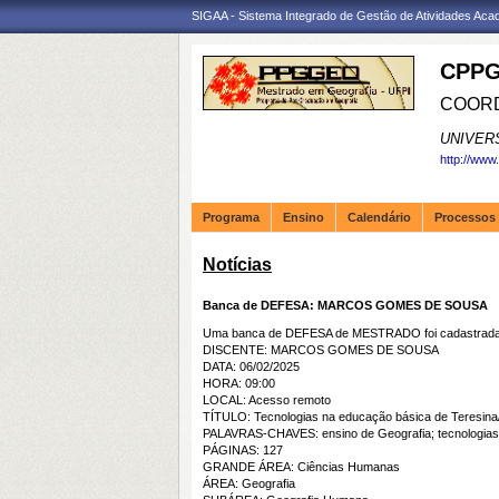
SIGAA - Sistema Integrado de Gestão de Atividades Ac
CPPG
COORD
UNIVER
http://www
Programa
Ensino
Calendário
Processos 
Notícias
Banca de DEFESA: MARCOS GOMES DE SOUSA
Uma banca de DEFESA de MESTRADO foi cadastrada 
DISCENTE: MARCOS GOMES DE SOUSA
DATA: 06/02/2025
HORA: 09:00
LOCAL: Acesso remoto
TÍTULO: Tecnologias na educação básica de Teresina/
PALAVRAS-CHAVES: ensino de Geografia; tecnologias n
PÁGINAS: 127
GRANDE ÁREA: Ciências Humanas
ÁREA: Geografia