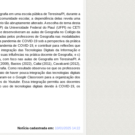
rafia em uma escola pública de Teresina/PI, durante a
comunidade escolar, a dependência delas revela uma
o tão abruptamente alterado. A escolha do tema desta
P) da Universidade Federal do Piauí (UFPI) no CETI
e desenvolveram as aulas de Geografia no Colégio da
izadas pelos professores de Geografia nas modalidades
 a pandemia de COVID-19 sob a perspectiva da prática
andemia de COVID-19, e contribuir para reflexões que
integração das Tecnologias Digitais da Informação e
uas influências na prática docente de Geografia; e c)
ia, com foco nas aulas de Geografia em Teresina/PI. A
2008), Bastos (2022), Callai (2011), Cavalcanti (2012),
grafia. Como resultado observou-se que os professores
o de haver pouca integração das tecnologias digitais
caram-se o
Google Classroom
para a organização dos
os do
Youtube
. Essa integração permitiu aos docentes
do uso de tecnologias digitais devido à COVID-19, os
Notícia cadastrada em:
10/01/2025 14:22