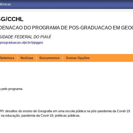
adêmicas
G/CCHL
ENACAO DO PROGRAMA DE POS-GRADUACAO EM GEOG
SIDADE FEDERAL DO PIAUÍ
.posgraduacao.ufpi.br//ppggeo
Seletivos
Notícias
Documentos
Outras Opções
pelo programa.
PI: desafios do ensino de Geografia em uma escola pública na pós-pandemia da Covid-19
a educação; pandemia da Covd-19; políticas públicas.