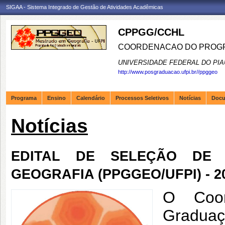
SIGAA - Sistema Integrado de Gestão de Atividades Acadêmicas
CPPGG/CCHL
COORDENACAO DO PROGR
UNIVERSIDADE FEDERAL DO PIA
http://www.posgraduacao.ufpi.br//ppggeo
Programa
Ensino
Calendário
Processos Seletivos
Notícias
Doc
Notícias
EDITAL DE SELEÇÃO DE 
GEOGRAFIA (PPGGEO/UFPI) - 2
O C
o
Gradua