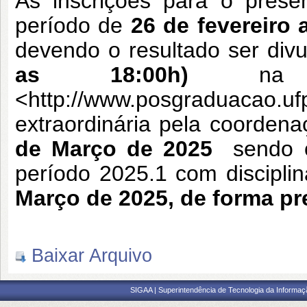
As inscrições para o prese
período de
26 de fevereiro 
devendo o resultado ser div
as 18:00h)
na
<
http://www.posgraduacao.ufp
extraordinária pela coorde
de Março de 2025
sendo 
período 2025.1 com disciplin
Março de 2025, de forma pr
Baixar Arquivo
SIGAA | Superintendência de Tecnologia da Informaçã