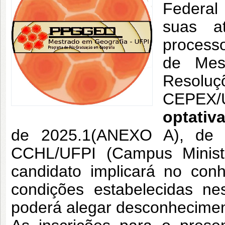
Federal
suas at
processo
de Mes
Resolu
CEPEX/U
optati
de 2025.1(ANEXO A), d
CCHL/UFPI (Campus Ministro
candidato implicará no con
condições estabelecidas ne
poderá alegar desconhecimen