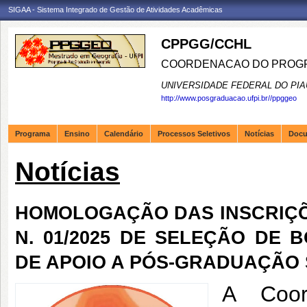
SIGAA - Sistema Integrado de Gestão de Atividades Acadêmicas
CPPGG/CCHL
COORDENACAO DO PROGR
UNIVERSIDADE FEDERAL DO PIA
http://www.posgraduacao.ufpi.br//ppggeo
Programa
Ensino
Calendário
Processos Seletivos
Notícias
Doc
Notícias
HOMOLOGAÇÃO DAS INSCRIÇÕE
N. 01/2025 DE SELEÇÃO DE
DE APOIO A PÓS-GRADUAÇÃO 
A Coor