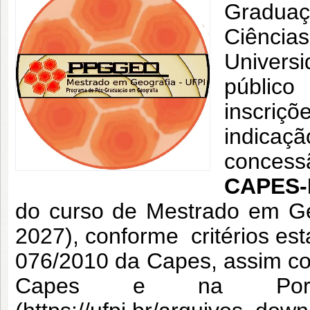
Gradua
Ciênci
Univers
públic
inscriç
indicaç
conces
CAPES-D
do curso de Mestrado em Ge
2027), conforme critérios est
076/2010 da Capes, assim com
Capes e na Porta