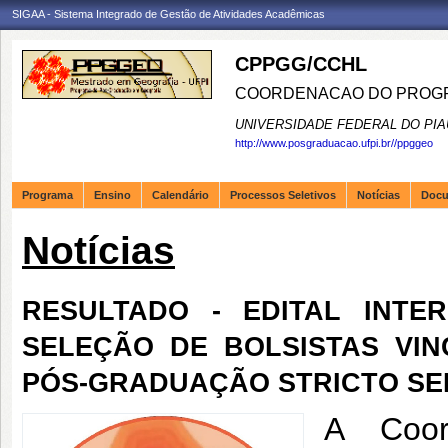
SIGAA - Sistema Integrado de Gestão de Atividades Acadêmicas
CPPGG/CCHL
COORDENACAO DO PROGR
UNIVERSIDADE FEDERAL DO PIA
http://www.posgraduacao.ufpi.br//ppggeo
Programa
Ensino
Calendário
Processos Seletivos
Notícias
Doc
Notícias
RESULTADO - EDITAL INTER
SELEÇÃO DE BOLSISTAS VI
PÓS-GRADUAÇÃO STRICTO SE
A Coor