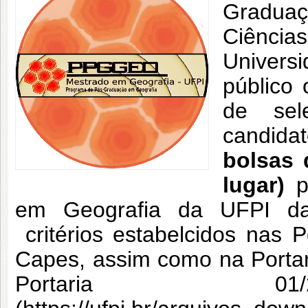
Gradua
Ciênci
Univers
público 
de sel
candida
bolsas 
lugar)
p
em Geografia da UFPI da
critérios estabelcidos nas 
Capes, assim como na Portari
Portaria 01/