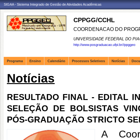
SIGAA - Sistema Integrado de Gestão de Atividades Acadêmicas
CPPGG/CCHL
COORDENACAO DO PROGR
UNIVERSIDADE FEDERAL DO PIA
http://www.posgraduacao.ufpi.br//ppggeo
Programa
Ensino
Calendário
Processos Seletivos
Notícias
Doc
Notícias
RESULTADO FINAL - EDITAL I
SELEÇÃO DE BOLSISTAS VI
PÓS-GRADUAÇÃO STRICTO SE
A Coor