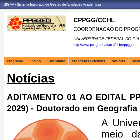
SIGAA - Sistema Integrado de Gestão de Atividades Acadêmicas
CPPGG/CCHL
COORDENACAO DO PROGR
UNIVERSIDADE FEDERAL DO PIA
http://www.posgraduacao.ufpi.br//ppggeo
Programa
Ensino
Calendário
Processos Seletivos
Notícias
Doc
Notícias
ADITAMENTO 01 AO EDITAL PPG
2029) - Doutorado em Geografia
A Unive
meio d