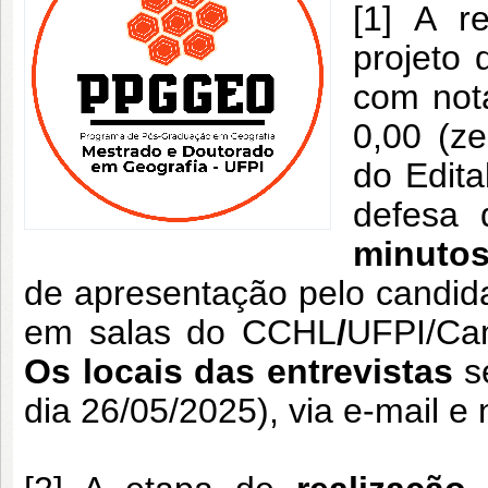
[1] A r
projeto 
com not
0,00 (ze
do Edita
defesa 
minuto
de apresentação pelo candid
em salas do CCHL
/
UFPI/Cam
Os locais das entrevistas
se
dia 26/05/2025), via e-mail 