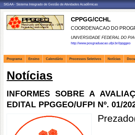
SIGAA - Sistema Integrado de Gestão de Atividades Acadêmicas
CPPGG/CCHL
COORDENACAO DO PROGR
UNIVERSIDADE FEDERAL DO PIA
http://www.posgraduacao.ufpi.br//ppggeo
Programa
Ensino
Calendário
Processos Seletivos
Notícias
Doc
Notícias
INFORMES SOBRE A AVALIA
EDITAL PPGGEO/UFPI Nº. 01/202
Prezado(