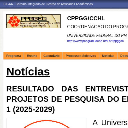
SIGAA - Sistema Integrado de Gestão de Atividades Acadêmicas
CPPGG/CCHL
COORDENACAO DO PROGR
UNIVERSIDADE FEDERAL DO PIA
http://www.posgraduacao.ufpi.br//ppggeo
Programa
Ensino
Calendário
Processos Seletivos
Notícias
Doc
Notícias
RESULTADO DAS ENTREVIS
PROJETOS DE PESQUISA DO ED
1 (2025-2029)
A Univers