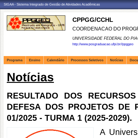
SIGAA - Sistema Integrado de Gestão de Atividades Acadêmicas
CPPGG/CCHL
COORDENACAO DO PROGR
UNIVERSIDADE FEDERAL DO PIA
http://www.posgraduacao.ufpi.br//ppggeo
Programa
Ensino
Calendário
Processos Seletivos
Notícias
Doc
Notícias
RESULTADO DOS RECURSOS 
DEFESA DOS PROJETOS DE P
01/2025 - TURMA 1 (2025-2029).
A Univers