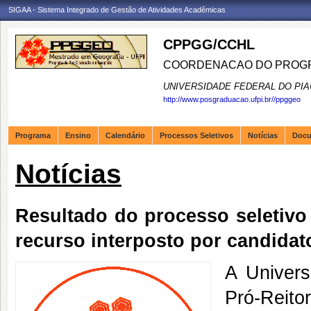
SIGAA - Sistema Integrado de Gestão de Atividades Acadêmicas
CPPGG/CCHL
COORDENACAO DO PROGR
UNIVERSIDADE FEDERAL DO PIA
http://www.posgraduacao.ufpi.br//ppggeo
Programa
Ensino
Calendário
Processos Seletivos
Notícias
Doc
Notícias
Resultado do processo seletivo
recurso interposto por candidat
A Univers
Pró-Reito