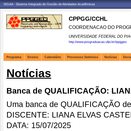
SIGAA - Sistema Integrado de Gestão de Atividades Acadêmicas
CPPGG/CCHL
COORDENACAO DO PROGR
UNIVERSIDADE FEDERAL DO PIA
http://www.posgraduacao.ufpi.br//ppggeo
Programa
Ensino
Calendário
Processos Seletivos
Notícias
Doc
Notícias
Banca de QUALIFICAÇÃO: LI
Uma banca de QUALIFICAÇÃO de 
DISCENTE: LIANA ELVAS CAST
DATA: 15/07/2025