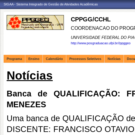
SIGAA - Sistema Integrado de Gestão de Atividades Acadêmicas
CPPGG/CCHL
COORDENACAO DO PROGR
UNIVERSIDADE FEDERAL DO PIA
http://www.posgraduacao.ufpi.br//ppggeo
Programa
Ensino
Calendário
Processos Seletivos
Notícias
Doc
Notícias
Banca de QUALIFICAÇÃO: 
MENEZES
Uma banca de QUALIFICAÇÃO de 
DISCENTE: FRANCISCO OTAVI