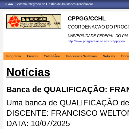
SIGAA - Sistema Integrado de Gestão de Atividades Acadêmicas
CPPGG/CCHL
COORDENACAO DO PROGR
UNIVERSIDADE FEDERAL DO PIA
http://www.posgraduacao.ufpi.br//ppggeo
Programa
Ensino
Calendário
Processos Seletivos
Notícias
Doc
Notícias
Banca de QUALIFICAÇÃO: FR
Uma banca de QUALIFICAÇÃO de 
DISCENTE: FRANCISCO WELT
DATA: 10/07/2025