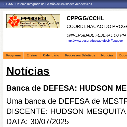
SIGAA - Sistema Integrado de Gestão de Atividades Acadêmicas
CPPGG/CCHL
COORDENACAO DO PROGR
UNIVERSIDADE FEDERAL DO PIA
http://www.posgraduacao.ufpi.br//ppggeo
Programa
Ensino
Calendário
Processos Seletivos
Notícias
Doc
Notícias
Banca de DEFESA: HUDSON M
Uma banca de DEFESA de MESTRAD
DISCENTE: HUDSON MESQUITA
DATA: 30/07/2025