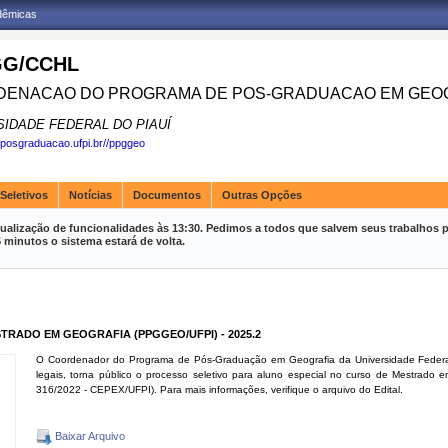
adêmicas
G/CCHL
ENACAO DO PROGRAMA DE POS-GRADUACAO EM GEOG
SIDADE FEDERAL DO PIAUÍ
.posgraduacao.ufpi.br//ppggeo
Seletivos
Notícias
Documentos
Outras Opções
ualização de funcionalidades às 13:30. Pedimos a todos que salvem seus trabalhos p
inutos o sistema estará de volta.
TRADO EM GEOGRAFIA (PPGGEO/UFPI) - 2025.2
O Coordenador do Programa de Pós-Graduação em Geografia da Universidade Federa
legais, torna público o processo seletivo para aluno especial no curso de Mestrado
316/2022 - CEPEX/UFPI). Para mais informações, verifique o arquivo do Edital.
Baixar Arquivo