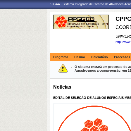
SIGAA - Sistema Integrado de Gestão de Atividades Ac
CPPG
COORD
UNIVER
http://www
Programa
Ensino
Calendário
Processos 
O sistema entrará em processo de at
Agradecemos a compreensão, em 15 m
Notícias
EDITAL DE SELEÇÃO DE ALUNOS ESPECIAIS MES