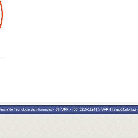
ência de Tecnologia da Informação - STI/UFPI - (86) 3215-1124 | © UFRN | sigjb04.ufpi.br.i