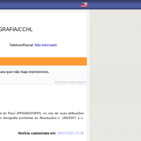
RAFIA/CCHL
Telefone/Ramal:
Não informado
ara que não haja transtornos.
(x) fechar mensagens
l do Piauí (PPGGEO/UFPI), no uso de suas atribuições
 em Geografia (conforme as Resoluções n. 189/2007 e n.
Notícia cadastrada em:
28/07/2025 23:36