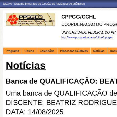
SIGAA - Sistema Integrado de Gestão de Atividades Acadêmicas
CPPGG/CCHL
COORDENACAO DO PROGR
UNIVERSIDADE FEDERAL DO PIA
http://www.posgraduacao.ufpi.br//ppggeo
Programa
Ensino
Calendário
Processos Seletivos
Notícias
Doc
Notícias
Banca de QUALIFICAÇÃO: BE
Uma banca de QUALIFICAÇÃO de 
DISCENTE: BEATRIZ RODRIGU
DATA: 14/08/2025