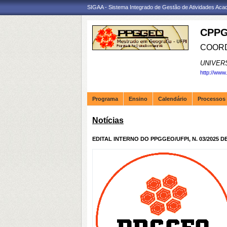
SIGAA - Sistema Integrado de Gestão de Atividades Ac
CPPG
COORD
UNIVER
http://www
Programa
Ensino
Calendário
Processos 
Notícias
EDITAL INTERNO DO PPGGEO/UFPI, N. 03/2025