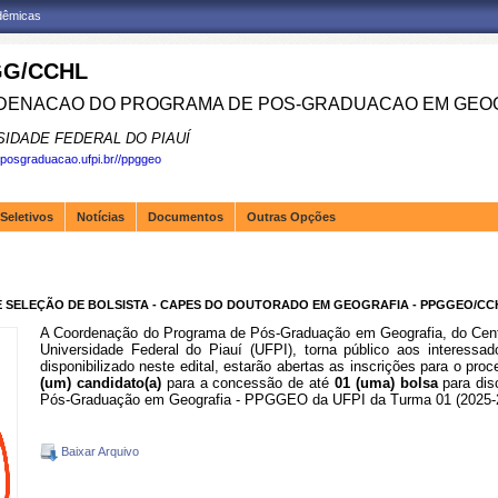
adêmicas
G/CCHL
ENACAO DO PROGRAMA DE POS-GRADUACAO EM GEOG
SIDADE FEDERAL DO PIAUÍ
.posgraduacao.ufpi.br//ppggeo
Seletivos
Notícias
Documentos
Outras Opções
 DE SELEÇÃO DE BOLSISTA - CAPES DO DOUTORADO EM GEOGRAFIA - PPGGEO/CC
A Coordenação do Programa de Pós-Graduação em Geografia, do Cent
Universidade Federal do Piauí (UFPI), torna público aos interessa
disponibilizado neste edital, estarão abertas as inscrições para o pro
(um) candidato(a)
para a concessão de até
01 (uma) bolsa
para di
Pós-Graduação em Geografia - PPGGEO da UFPI da Turma 01 (2025-
Baixar Arquivo