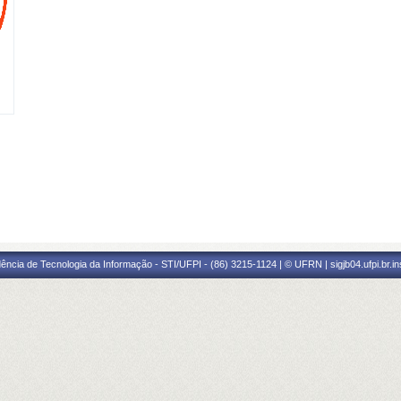
ência de Tecnologia da Informação - STI/UFPI - (86) 3215-1124 | © UFRN | sigjb04.ufpi.br.i