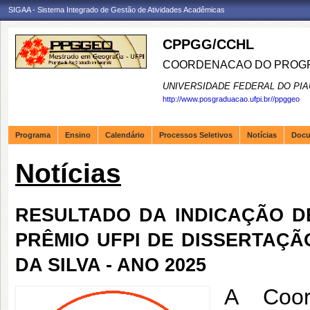
SIGAA - Sistema Integrado de Gestão de Atividades Acadêmicas
CPPGG/CCHL
COORDENACAO DO PROGR
UNIVERSIDADE FEDERAL DO PIA
http://www.posgraduacao.ufpi.br//ppggeo
Programa
Ensino
Calendário
Processos Seletivos
Notícias
Doc
Notícias
RESULTADO DA INDICAÇÃO 
PRÊMIO UFPI DE DISSERTAÇÃ
DA SILVA - ANO 2025
A Coor