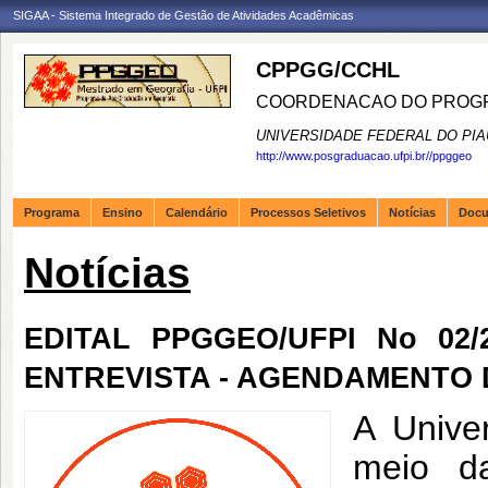
SIGAA - Sistema Integrado de Gestão de Atividades Acadêmicas
CPPGG/CCHL
COORDENACAO DO PROGR
UNIVERSIDADE FEDERAL DO PIA
http://www.posgraduacao.ufpi.br//ppggeo
Programa
Ensino
Calendário
Processos Seletivos
Notícias
Doc
Notícias
EDITAL PPGGEO/UFPI No 02/2
ENTREVISTA - AGENDAMENTO 
A Unive
meio d