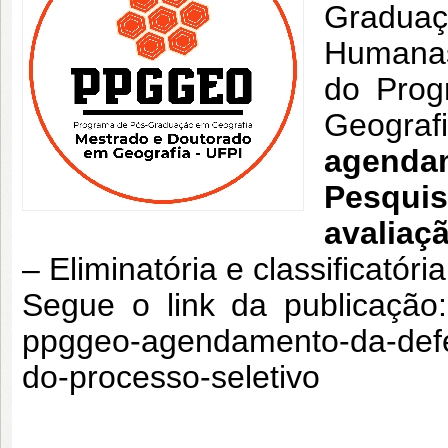
Graduaç
Humanas
do Prog
Geogra
agenda
Pesqui
avaliaç
– Eliminatória e classificatóri
Segue o link da publicação: h
ppggeo-agendamento-da-defe
do-processo-seletivo