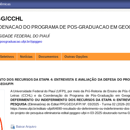
adêmicas
G/CCHL
ENACAO DO PROGRAMA DE POS-GRADUACAO EM GEOG
SIDADE FEDERAL DO PIAUÍ
.posgraduacao.ufpi.br//ppggeo
Seletivos
Notícias
Documentos
Outras Opções
O DOS RECURSOS DA ETAPA 4: ENTREVISTA E AVALIAÇÃO DA DEFESA DO PROJE
GEO/UFPI
A Universidade Federal do Piauí (UFPI), por meio da Pró-Reitoria de Ensino de P
Letras (CCHL) e da Coordenação do Programa de Pós-Graduação em Geogr
DEFERIMENTO OU INDEFERIMENTO DOS RECURSOS DA ETAPA 4: ENTREV
PESQUISA
(Eliminatória) do Edital PPGGEO/UFPI Nº. 03/2025 - Turma 02 (2026-20
https://www.ufpi.br/editais-ufpi/64690-resultado-do-deferimento-ou-indeferimento-do
do-projeto-de-pesquisa-eliminatoria-edital-ppggeo-ufpi-n-03-2025-doutorado-turma-0
Baixar Arquivo