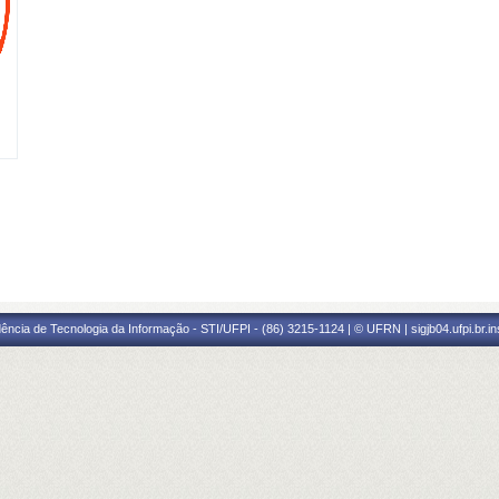
ência de Tecnologia da Informação - STI/UFPI - (86) 3215-1124 | © UFRN | sigjb04.ufpi.br.i