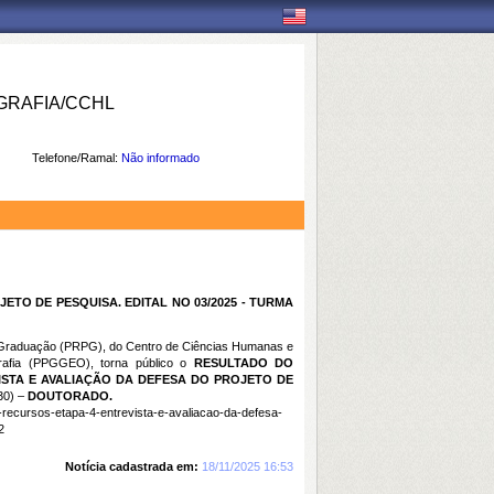
RAFIA/CCHL
Telefone/Ramal:
Não informado
TO DE PESQUISA. EDITAL NO 03/2025 - TURMA
ós-Graduação (PRPG), do Centro de Ciências Humanas e
afia (PPGGEO), torna público o
RESULTADO DO
ISTA E AVALIAÇÃO DA DEFESA DO PROJETO DE
30) –
DOUTORADO.
s-recursos-etapa-4-entrevista-e-avaliacao-da-defesa-
2
Notícia cadastrada em:
18/11/2025 16:53