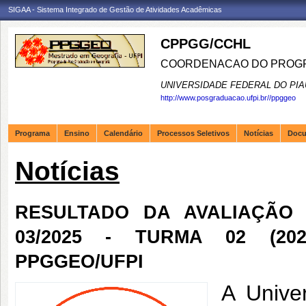
SIGAA - Sistema Integrado de Gestão de Atividades Acadêmicas
CPPGG/CCHL
COORDENACAO DO PROGR
UNIVERSIDADE FEDERAL DO PIA
http://www.posgraduacao.ufpi.br//ppggeo
Programa
Ensino
Calendário
Processos Seletivos
Notícias
Doc
Notícias
RESULTADO DA AVALIAÇÃO 
03/2025 - TURMA 02 (202
PPGGEO/UFPI
A Unive