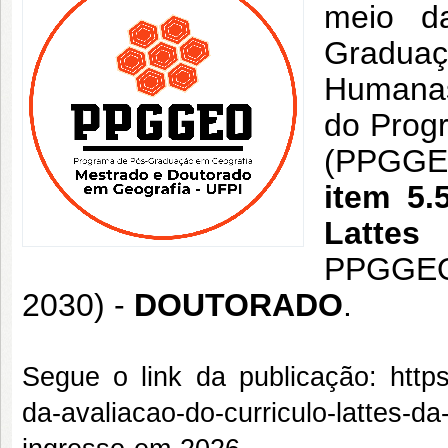
meio d
Graduaç
Humanas
do Prog
(PPGGE
item 5.
Lattes
PPGGEO/
2030) -
DOUTORADO
.
Segue o link da publicação:
http
da-avaliacao-do-curriculo-lattes-