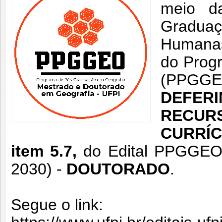
meio d
Graduaç
Humanas
do Prog
(PPGGEO
DEFER
RECUR
CURRÍC
item
5.7,
do Edital PPGGEO
2030) -
DOUTORADO
.
Segue o link: