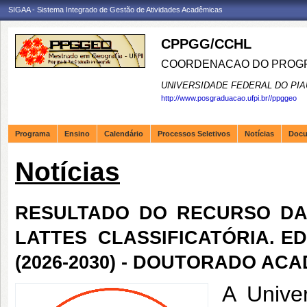
SIGAA - Sistema Integrado de Gestão de Atividades Acadêmicas
CPPGG/CCHL
COORDENACAO DO PROGR
UNIVERSIDADE FEDERAL DO PIA
http://www.posgraduacao.ufpi.br//ppggeo
Programa
Ensino
Calendário
Processos Seletivos
Notícias
Doc
Notícias
RESULTADO DO RECURSO DA 
LATTES  CLASSIFICATÓRIA. EDI
(2026-2030) - DOUTORADO AC
A Unive