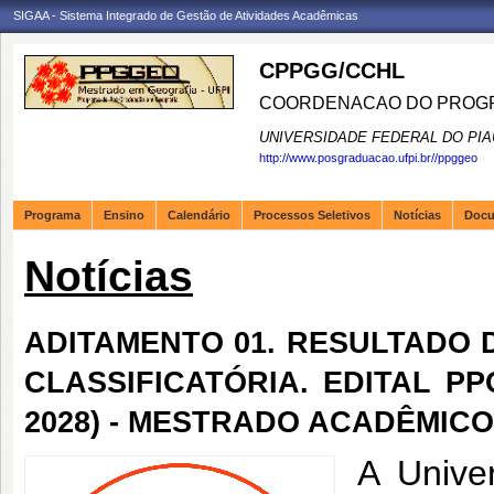
SIGAA - Sistema Integrado de Gestão de Atividades Acadêmicas
CPPGG/CCHL
COORDENACAO DO PROGR
UNIVERSIDADE FEDERAL DO PIA
http://www.posgraduacao.ufpi.br//ppggeo
Programa
Ensino
Calendário
Processos Seletivos
Notícias
Doc
Notícias
ADITAMENTO 01. RESULTADO 
CLASSIFICATÓRIA. EDITAL PPG
2028) - MESTRADO ACADÊMICO
A Unive