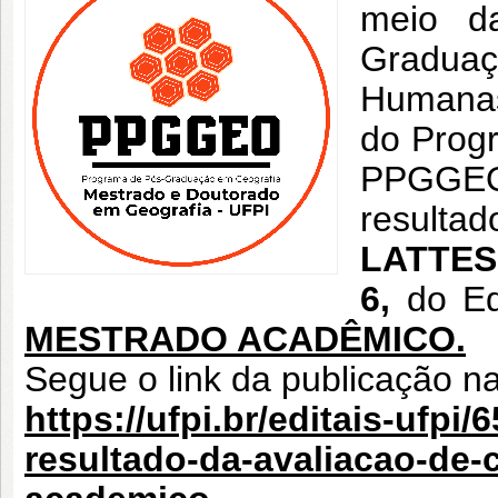
meio d
Graduaç
Humanas
do Prog
PPGGEO)
resulta
LATTES 
6,
do Edi
MESTRADO ACADÊMICO.
Segue o link da publicação n
https://ufpi.br/editais-ufp
resultado-da-avaliacao-de-