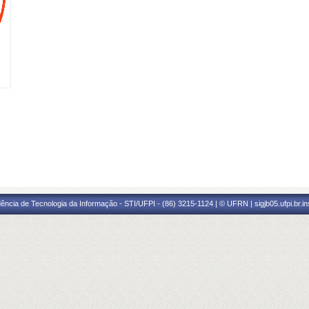
ência de Tecnologia da Informação - STI/UFPI - (86) 3215-1124 | © UFRN | sigjb05.ufpi.br.i