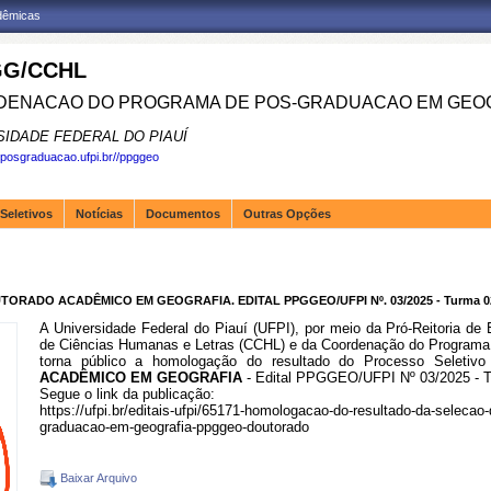
adêmicas
G/CCHL
ENACAO DO PROGRAMA DE POS-GRADUACAO EM GEOG
SIDADE FEDERAL DO PIAUÍ
.posgraduacao.ufpi.br//ppggeo
Seletivos
Notícias
Documentos
Outras Opções
DO ACADÊMICO EM GEOGRAFIA. EDITAL PPGGEO/UFPI Nº. 03/2025 - Turma 02 
A Universidade Federal do Piauí (UFPI), por meio da Pró-Reitoria d
de Ciências Humanas e Letras (CCHL) e da Coordenação do Program
torna público a homologação do resultado do Processo Seletiv
ACADÊMICO EM GEOGRAFIA
- Edital PPGGEO/UFPI Nº 03/2025 - T
Segue o link da publicação:
https://ufpi.br/editais-ufpi/65171-homologacao-do-resultado-da-seleca
graduacao-em-geografia-ppggeo-doutorado
Baixar Arquivo