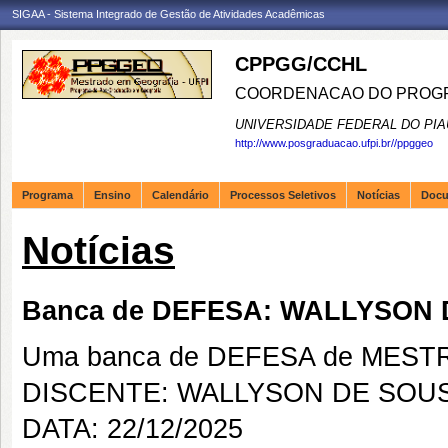
SIGAA - Sistema Integrado de Gestão de Atividades Acadêmicas
CPPGG/CCHL
COORDENACAO DO PROGR
UNIVERSIDADE FEDERAL DO PIA
http://www.posgraduacao.ufpi.br//ppggeo
Programa
Ensino
Calendário
Processos Seletivos
Notícias
Doc
Notícias
Banca de DEFESA: WALLYSON
Uma banca de DEFESA de MESTRAD
DISCENTE: WALLYSON DE SOU
DATA: 22/12/2025