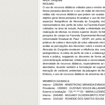
ÁREA: Geografia
RESUMO:
O uso de recursos didáticos voltados para o ensino d
Nesta pesquisa aborda-se o uso de reália de micromon
reálias são recursos didáticos que podem ser usad
objetivo geral desta pesquisa foi analisar o uso de m
aspectos fisiográficos de Alvorada do Gurguéia, inc
representativos dos perfis de solos na Fazenda Exper
coletados na área de estudo; Avaliar a efetividade 
realização de oficinas no ensino superior. Assim, foi
pesquisa de campo na Fazenda Experimental Alvorad
Universidade Estadual do Piauí - UESPI, em junho de
práticos de coleta e descrição de solos utilizando mi
avaliar as percepções dos discentes sobre o ensino d
Alvorada do Gurguéia revelaram a influência dos con
pedogenéticos. A coleta de perfis de solo e a elabor
teoria e prática, engajando os discentes de forma a
conscientização ambiental, enfatizando a necessidade
diversidade de recursos didáticos, especialmente ao
abordados, levando também à formulação de sugestões
interação de variáveis ambientais da paisagem de Alv
Embora, o uso de recursos didáticos de amostras da n
MEMBROS DA BANCA:
Interno - 2280398 - ARMSTRONG MIRANDA EVANGE
Presidente - 1300002 - GUSTAVO SOUZA VALLADA
Externo à Instituição - 715.***.***-53 - MARIA LUZI
Interno - 2645480 - MUGIANY OLIVEIRA BRITO PO
Interno - 1015160 - RONEIDE DOS SANTOS SOUSA