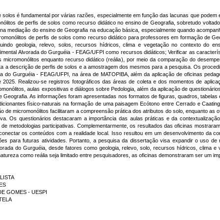
e solos é fundamental por várias razões, especialmente em função das lacunas que podem exi
ólitos de perfis de solos como recurso didático no ensino de Geografia, sobretudo voltado 
as na mediação do ensino de Geografia na educação básica, especialmente quando acompa
icromonólitos de perfis de solos como recurso didático para professores em formação de Geo
luindo geologia, relevo, solos, recursos hídricos, clima e vegetação no contexto do en
imental Alvorada do Gurguéia - FEAG/UFPI como recursos didáticos; Verificar as característ
dos micromonólitos enquanto recurso didático (reália), por meio da comparação do desemp
 feita a descrição de perfis de solos e a amostragem dos mesmos para a pesquisa. Os proced
a do Gurguéia - FEAG/UFPI, na área de MATOPIBA, além da aplicação de oficinas pedagóg
 2025. Realizou-se registros fotográficos das áreas de coleta e dos momentos de aplicaç
cromonólitos, aulas expositivas e diálogos sobre Pedologia, além da aplicação de questionár
e Geografia. As informações foram apresentadas nos formatos de figuras, quadros, tabelas e
dicionantes físico-naturais na formação de uma paisagem Ecótono entre Cerrado e Caating
ação de micromonólitos facilitaram a compreensão prática dos atributos do solo, enquanto a
tiva. Os questionários destacaram a importância das aulas práticas e da contextualizaçã
 de metodologias participativas. Complementarmente, os resultados das oficinas mostrara
 conectar os conteúdos com a realidade local. Isso resultou em um desenvolvimento da co
 para futuras atividades. Portanto, a pesquisa da dissertação visa expandir o uso de r
orada do Gurguéia, desde fatores como geologia, relevo, solo, recursos hídricos, clima e
atureza como reália seja limitado entre pesquisadores, as oficinas demonstraram ser um i
LISTA
RES
NEIDE GOMES - UESPI
RTELA