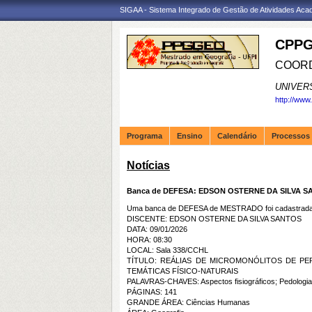
SIGAA - Sistema Integrado de Gestão de Atividades Ac
CPPG
COORD
UNIVER
http://www
Programa
Ensino
Calendário
Processos 
Notícias
Banca de DEFESA: EDSON OSTERNE DA SILVA 
Uma banca de DEFESA de MESTRADO foi cadastrada 
DISCENTE: EDSON OSTERNE DA SILVA SANTOS
DATA: 09/01/2026
HORA: 08:30
LOCAL: Sala 338/CCHL
TÍTULO: REÁLIAS DE MICROMONÓLITOS DE P
TEMÁTICAS FÍSICO-NATURAIS
PALAVRAS-CHAVES: Aspectos fisiográficos; Pedologia;
PÁGINAS: 141
GRANDE ÁREA: Ciências Humanas