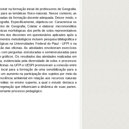
stir na formação inicial de professores de Geografia.
para as temáticas físico-naturais. Nesse contexto, as
nhadas da formação docente adequada. Desse modo, o
grafia. Especificamente, objetivou-se: Caracterizar os
sino de Geografia; Coletar e elaborar micromonólitos
icas morfológicas dos perfis de solos representativos
enho dos discentes em questionários aplicados após a
imentos metodológicos incluem pesquisa bibliográfica e
icas na Universidades Federal do Piauí - UFPI e na
ão das oficinas. As atividades envolveram exercícios
ios com perguntas estruturadas e semiestruturadas para
 gráficos. Os resultados das atividades realizadas em
a, evidenciada pela diversidade de solos e processos
s oficinas na UFPI e UESPI promoveram a conexão entre
o local para a formação de uma sensibilização para a
m um aumento na participação dos sujeitos por meio da
nsciência ambiental em relação aos recursos naturais
eálias no ensino superior, a qual o estudo destaca a
 vegetação que influenciam a dinâmica de suas partes.
mportante processo pedagógico.