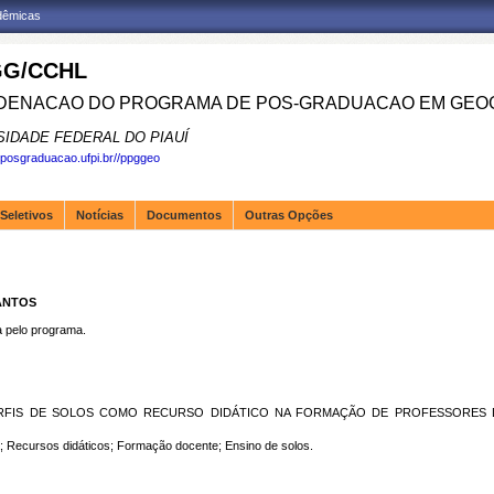
adêmicas
G/CCHL
ENACAO DO PROGRAMA DE POS-GRADUACAO EM GEOG
SIDADE FEDERAL DO PIAUÍ
.posgraduacao.ufpi.br//ppggeo
Seletivos
Notícias
Documentos
Outras Opções
SANTOS
pelo programa.
ERFIS DE SOLOS COMO RECURSO DIDÁTICO NA FORMAÇÃO DE PROFESSORES 
 Recursos didáticos; Formação docente; Ensino de solos.