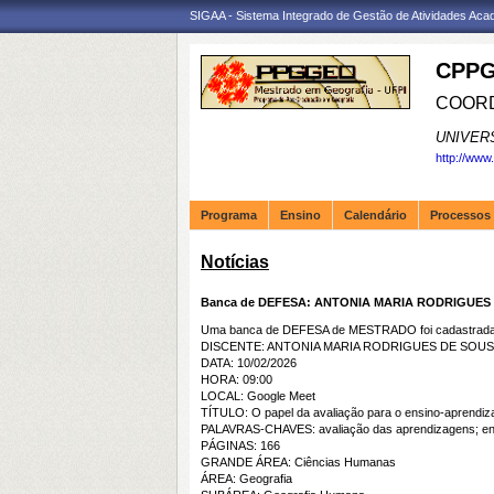
SIGAA - Sistema Integrado de Gestão de Atividades Ac
CPPG
COORD
UNIVER
http://www
Programa
Ensino
Calendário
Processos 
Notícias
Banca de DEFESA: ANTONIA MARIA RODRIGUES
Uma banca de DEFESA de MESTRADO foi cadastrada 
DISCENTE: ANTONIA MARIA RODRIGUES DE SOU
DATA: 10/02/2026
HORA: 09:00
LOCAL: Google Meet
TÍTULO: O papel da avaliação para o ensino-aprendiza
PALAVRAS-CHAVES: avaliação das aprendizagens; ensin
PÁGINAS: 166
GRANDE ÁREA: Ciências Humanas
ÁREA: Geografia