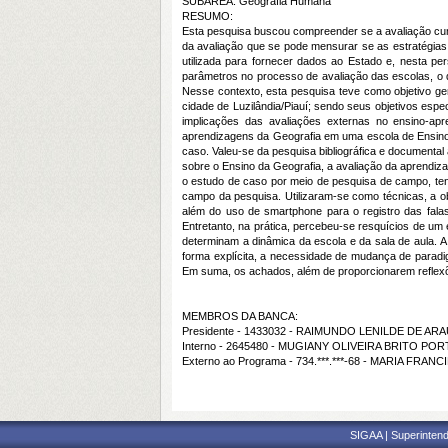
SUBÁREA: Geografia Humana
RESUMO:
Esta pesquisa buscou compreender se a avaliação cum
da avaliação que se pode mensurar se as estratégias
utilizada para fornecer dados ao Estado e, nesta pe
parâmetros no processo de avaliação das escolas, o q
Nesse contexto, esta pesquisa teve como objetivo g
cidade de Luzilândia/Piauí; sendo seus objetivos esp
implicações das avaliações externas no ensino-apr
aprendizagens da Geografia em uma escola de Ensino 
caso. Valeu-se da pesquisa bibliográfica e documental
sobre o Ensino da Geografia, a avaliação da aprendiz
o estudo de caso por meio de pesquisa de campo, ten
campo da pesquisa. Utilizaram-se como técnicas, a ob
além do uso de
smartphone
para o registro das fala
Entretanto, na prática, percebeu-se resquícios de um
determinam a dinâmica da escola e da sala de aula. A
forma explícita, a necessidade de mudança de parad
Em suma, os achados, além de proporcionarem reflexõ
MEMBROS DA BANCA:
Presidente - 1433032 - RAIMUNDO LENILDE DE AR
Interno - 2645480 - MUGIANY OLIVEIRA BRITO PO
Externo ao Programa - 734.***.***-68 - MARIA FR
SIGAA | Superintend