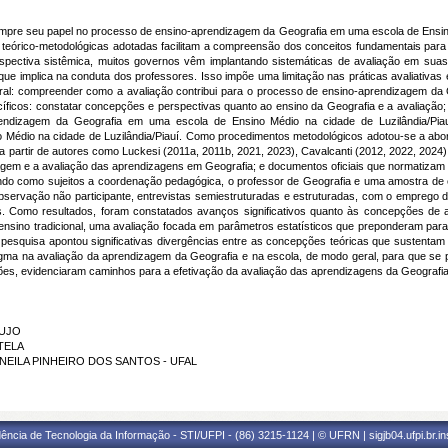
pre seu papel no processo de ensino-aprendizagem da Geografia em uma escola de Ensino
 teórico-metodológicas adotadas facilitam a compreensão dos conceitos fundamentais par
rspectiva sistêmica, muitos governos vêm implantando sistemáticas de avaliação em suas
ue implica na conduta dos professores. Isso impõe uma limitação nas práticas avaliativas 
eral: compreender como a avaliação contribui para o processo de ensino-aprendizagem da
ecíficos: constatar concepções e perspectivas quanto ao ensino da Geografia e a avaliação;
endizagem da Geografia em uma escola de Ensino Médio na cidade de Luzilândia/Piauí
Médio na cidade de Luzilândia/Piauí. Como procedimentos metodológicos adotou-se a abord
 a partir de autores como Luckesi (2011a, 2011b, 2021, 2023), Cavalcanti (2012, 2022, 2024
agem e a avaliação das aprendizagens em Geografia; e documentos oficiais que normatizam 
do como sujeitos a coordenação pedagógica, o professor de Geografia e uma amostra de 
servação não participante, entrevistas semiestruturadas e estruturadas, com o emprego de
s. Como resultados, foram constatados avanços significativos quanto às concepções de av
 ensino tradicional, uma avaliação focada em parâmetros estatísticos que preponderam para
 pesquisa apontou significativas divergências entre as concepções teóricas que sustentam
igma na avaliação da aprendizagem da Geografia e na escola, de modo geral, para que se
es, evidenciaram caminhos para a efetivação da avaliação das aprendizagens da Geografia
AUJO
RTELA
ANCINEILA PINHEIRO DOS SANTOS - UFAL
ência de Tecnologia da Informação - STI/UFPI - (86) 3215-1124 | © UFRN | sigjb04.ufpi.br.i