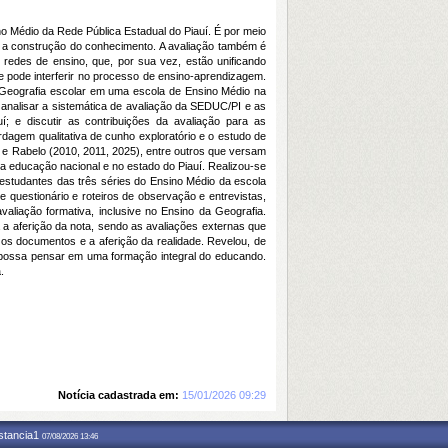
 Médio da Rede Pública Estadual do Piauí. É por meio
a a construção do conhecimento. A avaliação também é
 redes de ensino, que, por sua vez, estão unificando
e pode interferir no processo de ensino-aprendizagem.
 Geografia escolar em uma escola de Ensino Médio na
 analisar a sistemática de avaliação da SEDUC/PI e as
; e discutir as contribuições da avaliação para as
agem qualitativa de cunho exploratório e o estudo de
) e Rabelo (2010, 2011, 2025), entre outros que versam
a educação nacional e no estado do Piauí. Realizou-se
estudantes das três séries do Ensino Médio da escola
 questionário e roteiros de observação e entrevistas,
aliação formativa, inclusive no Ensino da Geografia.
 a aferição da nota, sendo as avaliações externas que
 os documentos e a aferição da realidade. Revelou, de
 possa pensar em uma formação integral do educando.
.
Notícia cadastrada em:
15/01/2026 09:29
nstancia1
07/08/2026 13:46