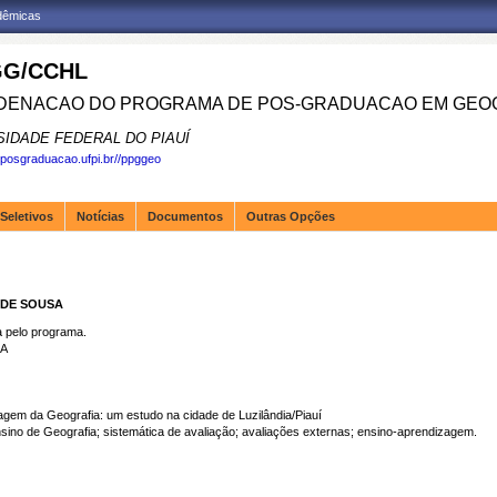
adêmicas
G/CCHL
ENACAO DO PROGRAMA DE POS-GRADUACAO EM GEOG
SIDADE FEDERAL DO PIAUÍ
.posgraduacao.ufpi.br//ppggeo
Seletivos
Notícias
Documentos
Outras Opções
 DE SOUSA
pelo programa.
SA
gem da Geografia: um estudo na cidade de Luzilândia/Piauí
o de Geografia; sistemática de avaliação; avaliações externas; ensino-aprendizagem.