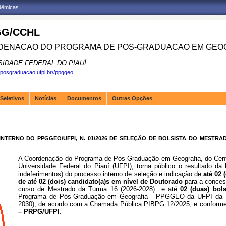
adêmicas
G/CCHL
ENACAO DO PROGRAMA DE POS-GRADUACAO EM GEOG
SIDADE FEDERAL DO PIAUÍ
.posgraduacao.ufpi.br//ppggeo
Seletivos
Notícias
Documentos
Outras Opções
NTERNO DO PPGGEO/UFPI, N. 01/2026 DE SELEÇÃO DE BOLSISTA DO MESTR
A Coordenação do Programa de Pós-Graduação em Geografia, do Cent
Universidade Federal do Piauí (UFPI), torna público o resultado da
indeferimentos) do processo interno de seleção e indicação de
até 02 
de até 02 (dois) candidato(a)s em nível de Doutorado
para a conce
curso de Mestrado da Turma 16 (2026-2028) e até
02 (duas) bo
Programa de Pós-Graduação em Geografia - PPGGEO da UFPI da T
2030), de acordo com a Chamada Pública PIBPG 12/2025, e conforme 
– PRPG/UFPI
.