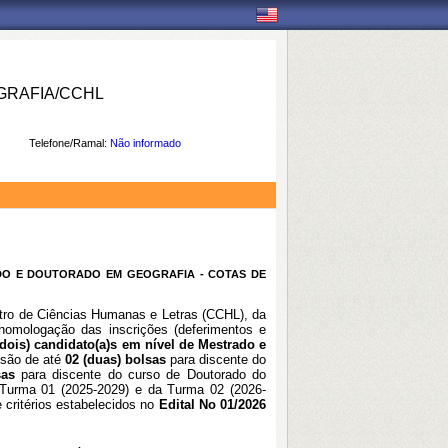
RAFIA/CCHL
Telefone/Ramal:
Não informado
ADO E DOUTORADO EM GEOGRAFIA - COTAS DE
ro de Ciências Humanas e Letras (CCHL), da
 homologação das inscrições (deferimentos e
(dois) candidato(a)s em nível de Mestrado e
ssão de até
02 (duas) bolsas
para discente do
lsas
para discente do curso de Doutorado do
urma 01 (2025-2029) e da Turma 02 (2026-
critérios estabelecidos no
Edital No 01/2026