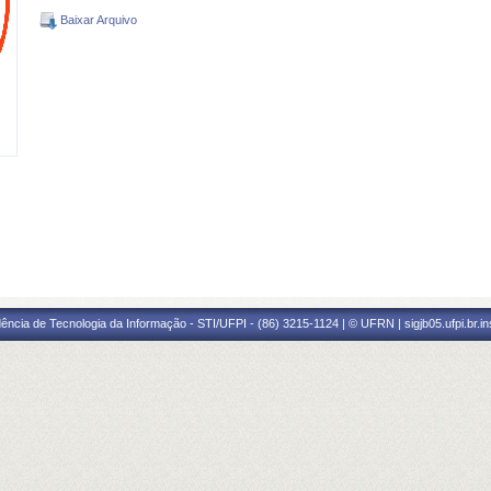
Baixar Arquivo
ência de Tecnologia da Informação - STI/UFPI - (86) 3215-1124 | © UFRN | sigjb05.ufpi.br.i