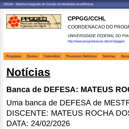
SIGAA - Sistema Integrado de Gestão de Atividades Acadêmicas
CPPGG/CCHL
COORDENACAO DO PROGR
UNIVERSIDADE FEDERAL DO PIA
http://www.posgraduacao.ufpi.br//ppggeo
Programa
Ensino
Calendário
Processos Seletivos
Notícias
Doc
Notícias
Banca de DEFESA: MATEUS R
Uma banca de DEFESA de MESTRAD
DISCENTE: MATEUS ROCHA DO
DATA: 24/02/2026