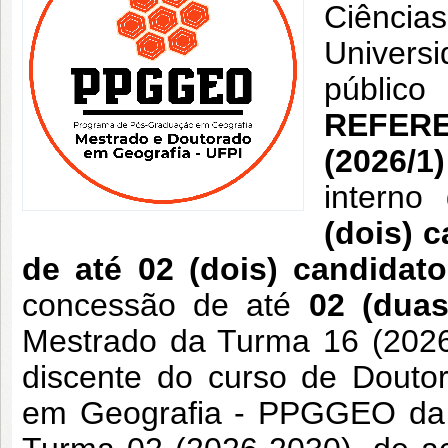
Ciênci
Univers
públi
REFER
(2026/1
interno
(dois) 
de até 02 (dois) candidat
concessão de até
02 (dua
Mestrado da Turma 16 (202
discente do curso de Dout
em Geografia - PPGGEO da 