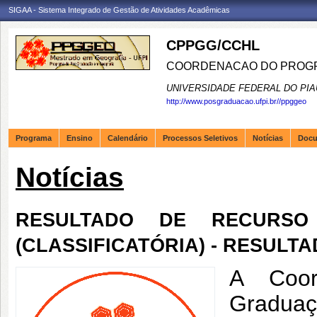
SIGAA - Sistema Integrado de Gestão de Atividades Acadêmicas
CPPGG/CCHL
COORDENACAO DO PROGR
UNIVERSIDADE FEDERAL DO PIA
http://www.posgraduacao.ufpi.br//ppggeo
Programa
Ensino
Calendário
Processos Seletivos
Notícias
Doc
Notícias
RESULTADO DE RECURSO
(CLASSIFICATÓRIA) - RESULTA
A Coor
Gradua