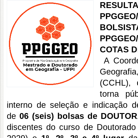
RESULT
PPGGEO
BOLSIS
PPGGEO
COTAS D
A Coord
Geografi
(CCHL), 
torna pú
interno de seleção e indicação d
de
06 (seis) bolsas de DOUTO
discentes do curso de Doutorad