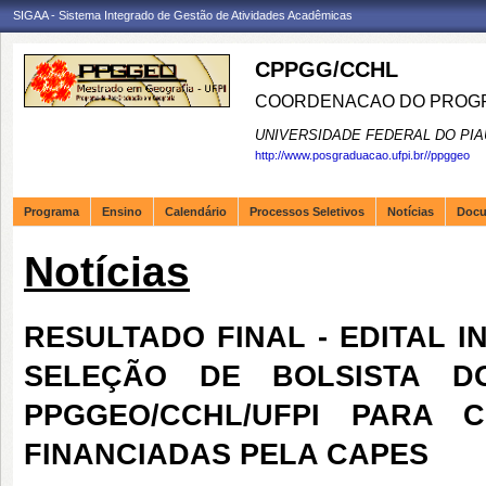
SIGAA - Sistema Integrado de Gestão de Atividades Acadêmicas
CPPGG/CCHL
COORDENACAO DO PROGR
UNIVERSIDADE FEDERAL DO PIA
http://www.posgraduacao.ufpi.br//ppggeo
Programa
Ensino
Calendário
Processos Seletivos
Notícias
Doc
Notícias
RESULTADO FINAL - EDITAL I
SELEÇÃO DE BOLSISTA 
PPGGEO/CCHL/UFPI PARA
FINANCIADAS PELA CAPES