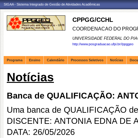
SIGAA - Sistema Integrado de Gestão de Atividades Acadêmicas
CPPGG/CCHL
COORDENACAO DO PROGR
UNIVERSIDADE FEDERAL DO PIA
http://www.posgraduacao.ufpi.br//ppggeo
Programa
Ensino
Calendário
Processos Seletivos
Notícias
Doc
Notícias
Banca de QUALIFICAÇÃO: AN
Uma banca de QUALIFICAÇÃO de 
DISCENTE: ANTONIA EDNA DE
DATA: 26/05/2026