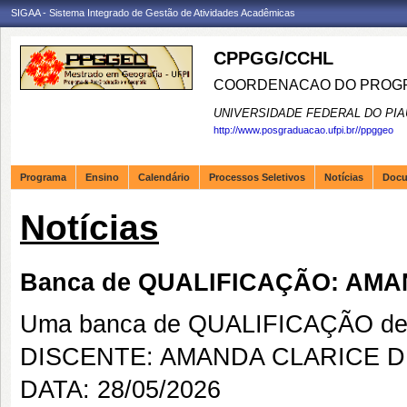
SIGAA - Sistema Integrado de Gestão de Atividades Acadêmicas
CPPGG/CCHL
COORDENACAO DO PROGR
UNIVERSIDADE FEDERAL DO PIA
http://www.posgraduacao.ufpi.br//ppggeo
Programa
Ensino
Calendário
Processos Seletivos
Notícias
Doc
Notícias
Banca de QUALIFICAÇÃO: AMA
Uma banca de QUALIFICAÇÃO de 
DISCENTE: AMANDA CLARICE DE
DATA: 28/05/2026