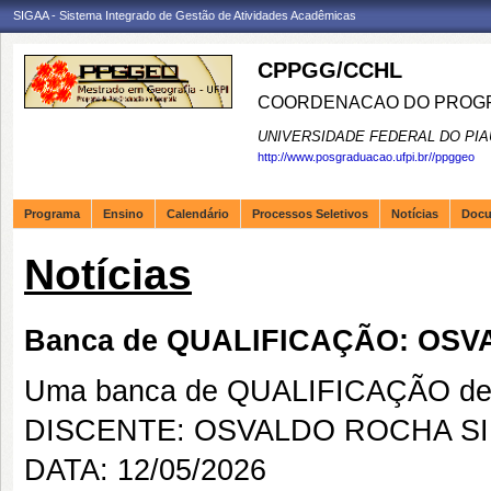
SIGAA - Sistema Integrado de Gestão de Atividades Acadêmicas
CPPGG/CCHL
COORDENACAO DO PROGR
UNIVERSIDADE FEDERAL DO PIA
http://www.posgraduacao.ufpi.br//ppggeo
Programa
Ensino
Calendário
Processos Seletivos
Notícias
Doc
Notícias
Banca de QUALIFICAÇÃO: OSV
Uma banca de QUALIFICAÇÃO de 
DISCENTE: OSVALDO ROCHA SI
DATA: 12/05/2026