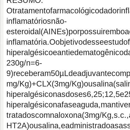
RESUMO:
O
tratamento
farmacológico
da
dor
inf
inflamatórios
não-
esteroidal
(AINEs)
por
possuirem
boa
inflamatória.
O
objetivo
desse
estudo
hiperalgésico
e
antiedematogênico
d
230
g/
n=
6-
9)
receberam
50
µL
de
adjuvante
comp
mg/Kg)
+
CLX
(3
mg/Kg)
ou
salina
(
sali
hiperalgésico
nas
doses
6,25;
12,5
e
2
hiperalgésico
na
fase
aguda,
mantive
tratados
com
naloxona
(3
mg/Kg,
s.c.,
HT2A)
ou
salina,
e
administrado
as
as