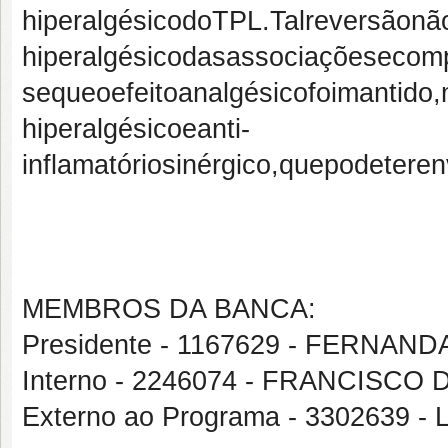
hiperalgésico
do
TPL.
Tal
reversão
nã
hiperalgésico
das
associações
e
com
se
que
o
efeito
analgésico
foi
mantido,
hiperalgésico
e
anti-
inflamatório
sinérgico,
que
pode
ter
en
MEMBROS DA BANCA:
Presidente - 1167629 - FERNA
Interno - 2246074 - FRANCISCO
Externo ao Programa - 3302639 