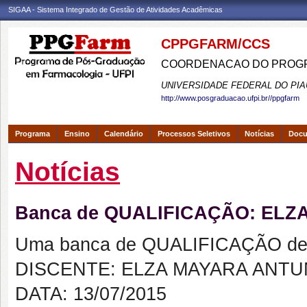
SIGAA - Sistema Integrado de Gestão de Atividades Acadêmicas
CPPGFARM/CCS
COORDENACAO DO PROGR
UNIVERSIDADE FEDERAL DO PIA
http://www.posgraduacao.ufpi.br//ppgfarm
Programa
Ensino
Calendário
Processos Seletivos
Notícias
Doc
Notícias
Banca de QUALIFICAÇÃO: EL
Uma banca de QUALIFICAÇÃO de 
DISCENTE: ELZA MAYARA ANT
DATA: 13/07/2015