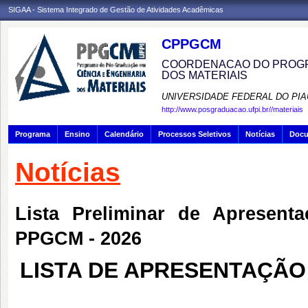
SIGAA - Sistema Integrado de Gestão de Atividades Acadêmicas
CPPGCM
COORDENACAO DO PROGR
DOS MATERIAIS
UNIVERSIDADE FEDERAL DO PIA
http://www.posgraduacao.ufpi.br//materiais
Programa
Ensino
Calendário
Processos Seletivos
Notícias
Doc
Notícias
Lista Preliminar de Apresen
PPGCM - 2026
LISTA DE APRESENTAÇÃ