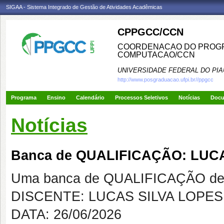
SIGAA - Sistema Integrado de Gestão de Atividades Acadêmicas
CPPGCC/CCN
COORDENACAO DO PROGR
COMPUTACAO/CCN
UNIVERSIDADE FEDERAL DO PIA
http://www.posgraduacao.ufpi.br//ppgcc
Programa
Ensino
Calendário
Processos Seletivos
Notícias
Doc
Notícias
Banca de QUALIFICAÇÃO: LUC
Uma banca de QUALIFICAÇÃO de 
DISCENTE: LUCAS SILVA LOPES
DATA: 26/06/2026