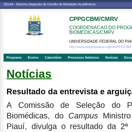
SIGAA - Sistema Integrado de Gestão de Atividades Acadêmicas
CPPGCBM/CMRV
COORDENACAO DO PROGR
BIOMEDICAS/CMRV
UNIVERSIDADE FEDERAL DO PIA
http://www.posgraduacao.ufpi.br//PPGCBM
Programa
Ensino
Calendário
Processos Seletivos
Notícias
Doc
Notícias
Resultado da entrevista e arguiç
A Comissão de Seleção do P
Biomédicas, do
Campus
Ministro
Piauí, divulga o resultado da 2ª 