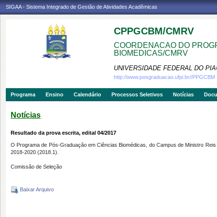
SIGAA - Sistema Integrado de Gestão de Atividades Acadêmicas
CPPGCBM/CMRV
COORDENACAO DO PROGR
BIOMEDICAS/CMRV
UNIVERSIDADE FEDERAL DO PIA
http://www.posgraduacao.ufpi.br//PPGCBM
Programa
Ensino
Calendário
Processos Seletivos
Notícias
Doc
Notícias
Resultado da prova escrita, edital 04/2017
O Programa de Pós-Graduação em Ciências Biomédicas, do Campus de Ministro Reis Vell
2018-2020 (2018.1).
Comissão de Seleção
Baixar Arquivo