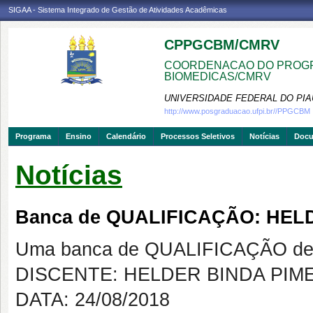
SIGAA - Sistema Integrado de Gestão de Atividades Acadêmicas
CPPGCBM/CMRV
COORDENACAO DO PROGR
BIOMEDICAS/CMRV
UNIVERSIDADE FEDERAL DO PIA
http://www.posgraduacao.ufpi.br//PPGCBM
Programa
Ensino
Calendário
Processos Seletivos
Notícias
Doc
Notícias
Banca de QUALIFICAÇÃO: HEL
Uma banca de QUALIFICAÇÃO de 
DISCENTE: HELDER BINDA PIM
DATA: 24/08/2018