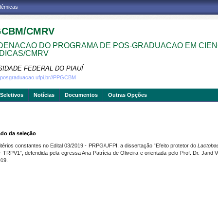
adêmicas
GCBM/CMRV
ENACAO DO PROGRAMA DE POS-GRADUACAO EM CIEN
DICAS/CMRV
SIDADE FEDERAL DO PIAUÍ
w.posgraduacao.ufpi.br//PPGCBM
Seletivos
Notícias
Documentos
Outras Opções
ado da seleção
térios constantes no Edital 03/2019 - PRPG/UFPI, a dissertação “Efeito protetor do
Lactobaci
 TRPV1”, defendida pela egressa Ana Patrícia de Oliveira e orientada pelo Prof. Dr. Jand 
19.