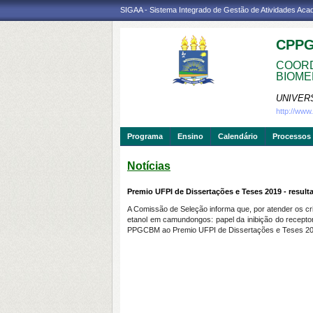
SIGAA - Sistema Integrado de Gestão de Atividades Ac
CPP
COORD
BIOME
UNIVER
http://ww
Programa
Ensino
Calendário
Processos 
Notícias
Premio UFPI de Dissertações e Teses 2019 - result
A Comissão de Seleção informa que, por atender os cri
etanol em camundongos: papel da inibição do receptor
PPGCBM ao Premio UFPI de Dissertações e Teses 20