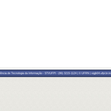
ência de Tecnologia da Informação - STI/UFPI - (86) 3215-1124 | © UFRN | sigjb04.ufpi.br.i