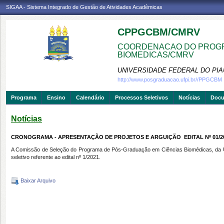
SIGAA - Sistema Integrado de Gestão de Atividades Acadêmicas
CPPGCBM/CMRV
COORDENACAO DO PROGR
BIOMEDICAS/CMRV
UNIVERSIDADE FEDERAL DO PIA
http://www.posgraduacao.ufpi.br//PPGCBM
Programa
Ensino
Calendário
Processos Seletivos
Notícias
Doc
Notícias
CRONOGRAMA - APRESENTAÇÃO DE PROJETOS E ARGUIÇÃO  EDITAL Nº 01/2
A Comissão de Seleção do Programa de Pós-Graduação em Ciências Biomédicas, da Un
seletivo referente ao edital nº 1/2021.
Baixar Arquivo