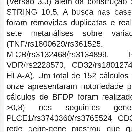
(Versão 3.3) além da construção 
STRING 10.5. A busca nas base
foram removidas duplicatas e rea
sete metanálises sobre varia
(TNF/rs1800629/rs36152
MICB/rs3132468/rs3134899, P
VDR/rs2228570, CD32/rs180127
HLA-A). Um total de 152 cálculos
onze apresentaram notoriedade p
cálculos de BFDP foram realiza
>0,8) nos seguintes genes
PLCE1/rs3740360/rs3765524, CD3
rede gene-gene mostrou que 