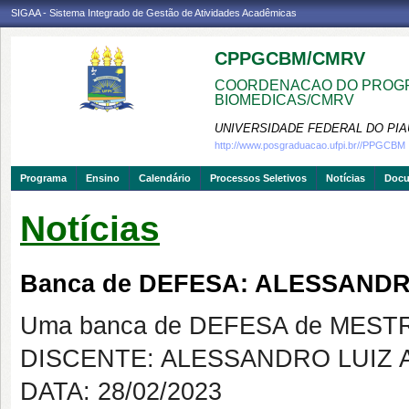
SIGAA - Sistema Integrado de Gestão de Atividades Acadêmicas
CPPGCBM/CMRV
COORDENACAO DO PROGR
BIOMEDICAS/CMRV
UNIVERSIDADE FEDERAL DO PIA
http://www.posgraduacao.ufpi.br//PPGCBM
Programa
Ensino
Calendário
Processos Seletivos
Notícias
Doc
Notícias
Banca de DEFESA: ALESSAND
Uma banca de DEFESA de MESTRAD
DISCENTE: ALESSANDRO LUIZ 
DATA: 28/02/2023