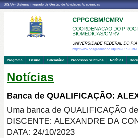
SIGAA - Sistema Integrado de Gestão de Atividades Acadêmicas
CPPGCBM/CMRV
COORDENACAO DO PROGR
BIOMEDICAS/CMRV
UNIVERSIDADE FEDERAL DO PIA
http://www.posgraduacao.ufpi.br//PPGCBM
Programa
Ensino
Calendário
Processos Seletivos
Notícias
Doc
Notícias
Banca de QUALIFICAÇÃO: AL
Uma banca de QUALIFICAÇÃO de 
DISCENTE: ALEXANDRE DA CO
DATA: 24/10/2023