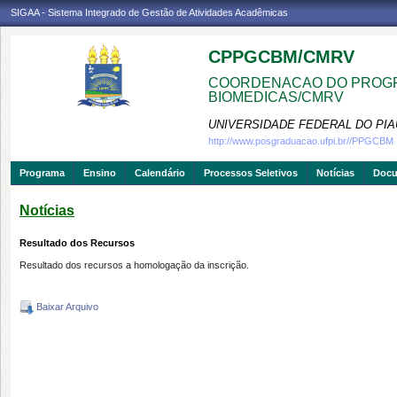
SIGAA - Sistema Integrado de Gestão de Atividades Acadêmicas
CPPGCBM/CMRV
COORDENACAO DO PROGR
BIOMEDICAS/CMRV
UNIVERSIDADE FEDERAL DO PIA
http://www.posgraduacao.ufpi.br//PPGCBM
Programa
Ensino
Calendário
Processos Seletivos
Notícias
Doc
Notícias
Resultado dos Recursos
Resultado dos recursos a homologação da inscrição.
Baixar Arquivo