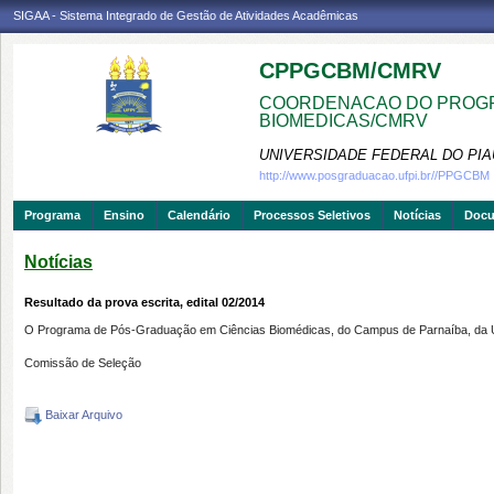
SIGAA - Sistema Integrado de Gestão de Atividades Acadêmicas
CPPGCBM/CMRV
COORDENACAO DO PROGR
BIOMEDICAS/CMRV
UNIVERSIDADE FEDERAL DO PIA
http://www.posgraduacao.ufpi.br//PPGCBM
Programa
Ensino
Calendário
Processos Seletivos
Notícias
Doc
Notícias
Resultado da prova escrita, edital 02/2014
O Programa de Pós-Graduação em Ciências Biomédicas, do Campus de Parnaíba, da Unive
Comissão de Seleção
Baixar Arquivo