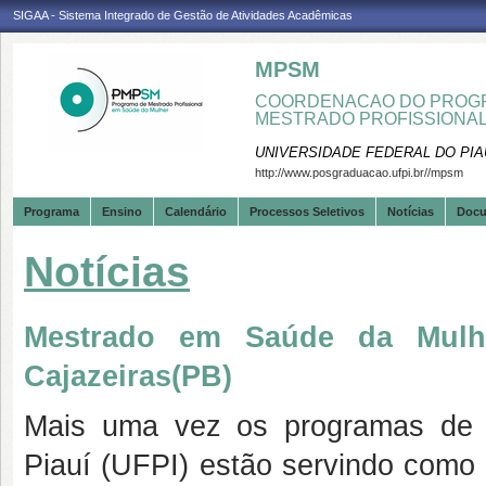
SIGAA - Sistema Integrado de Gestão de Atividades Acadêmicas
MPSM
COORDENACAO DO PROGR
MESTRADO PROFISSIONA
UNIVERSIDADE FEDERAL DO PIA
http://www.posgraduacao.ufpi.br//mpsm
Programa
Ensino
Calendário
Processos Seletivos
Notícias
Doc
Notícias
Mestrado em Saúde da Mulhe
Cajazeiras(PB)
Mais uma vez os programas de 
Piauí (UFPI) estão servindo como