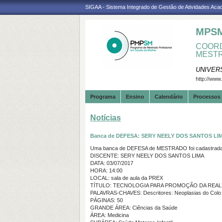
SIGAA - Sistema Integrado de Gestão de Atividades Ac
MPS
COORD
MESTR
UNIVER
http://www
Programa
Ensino
Calendário
Processos 
Notícias
Banca de DEFESA: SERY NEELY DOS SANTOS LI
Uma banca de DEFESA de MESTRADO foi cadastrada 
DISCENTE: SERY NEELY DOS SANTOS LIMA
DATA: 03/07/2017
HORA: 14:00
LOCAL: sala de aula da PREX
TÍTULO: TECNOLOGIA PARA PROMOÇÃO DA REAL
PALAVRAS-CHAVES: Descritores: Neoplasias do Colo do
PÁGINAS: 50
GRANDE ÁREA: Ciências da Saúde
ÁREA: Medicina