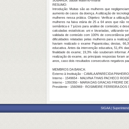
SUBÁREA: Saúde Materno-Infantil
RESUMO:
Introdução: Muitas são as mulheres que negligencia
aumento de casos da doença. A utilização de tecnolog
mulheres nessa prática. Objetivo: Verificar a utiliz
mulheres na faixa etária de 25 a 64 anos que não r
semântica e 7 juízes para análise de conteúdo; e des
calculadas estatísticas uni e bivariadas, utilizand
validada de conteúdo com 100% de concordância pelos
dificuldades relatadas pelas mulheres para a realiz
haviam realizado o exame Papanicolau; destas, 66,
educativa. Antes da intervenção educativa, 51,4% d
finalidade do exame; 19,3% não souberam informar. 
realização do exame, as principais respostas foram 
anos, caso dois resultados consecutivos negativos pa
MEMBROS DA BANCA:
Externo à Instituição - CAMILA APARECIDA PINHEI
Interno - 1549654 - MALVINA THAIS PACHECO RO
Interno - 1350350 - MARIA DAS GRACAS FREIRE D
Presidente - 1560969 - ROSIMEIRE FERREIRA DOS
SIGAA | Superintend