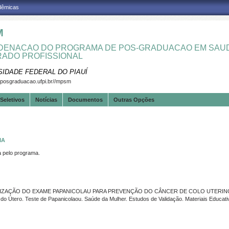
adêmicas
M
ENACAO DO PROGRAMA DE POS-GRADUACAO EM SAUD
ADO PROFISSIONAL
SIDADE FEDERAL DO PIAUÍ
.posgraduacao.ufpi.br//mpsm
Seletivos
Notícias
Documentos
Outras Opções
MA
pelo programa.
IZAÇÃO DO EXAME PAPANICOLAU PARA PREVENÇÃO DO CÂNCER DE COLO UTERINO
 Útero. Teste de Papanicolaou. Saúde da Mulher. Estudos de Validação. Materiais Educati