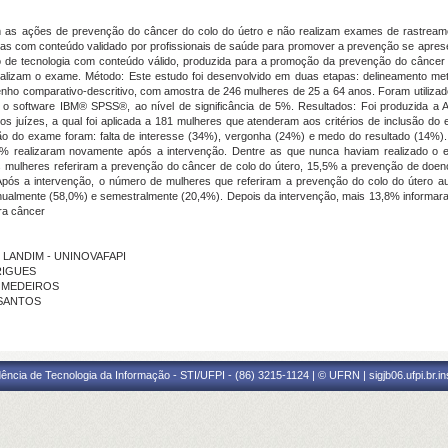
m as ações de prevenção do câncer do colo do úetro e não realizam exames de rastreamen
ias com conteúdo validado por profissionais de saúde para promover a prevenção se apres
ação de tecnologia com conteúdo válido, produzida para a promoção da prevenção do cânce
ealizam o exame. Método: Este estudo foi desenvolvido em duas etapas: delineamento me
enho comparativo-descritivo, com amostra de 246 mulheres de 25 a 64 anos. Foram utiliza
o-se o software IBM® SPSS®, ao nível de significância de 5%. Resultados: Foi produzida
 juízes, a qual foi aplicada a 181 mulheres que atenderam aos critérios de inclusão do e
ação do exame foram: falta de interesse (34%), vergonha (24%) e medo do resultado (14%)
3% realizaram novamente após a intervenção. Dentre as que nunca haviam realizado o 
as mulheres referiram a prevenção do câncer de colo do útero, 15,5% a prevenção de do
Após a intervenção, o número de mulheres que referiram a prevenção do colo do útero 
anualmente (58,0%) e semestralmente (20,4%). Depois da intervenção, mais 13,8% informa
ra câncer
RO LANDIM - UNINOVAFAPI
DRIGUES
E MEDEIROS
 SANTOS
ência de Tecnologia da Informação - STI/UFPI - (86) 3215-1124 | © UFRN | sigjb06.ufpi.br.i