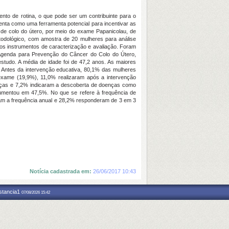
to de rotina, o que pode ser um contribuinte para o
enta como uma ferramenta potencial para incentivar as
r de colo do útero, por meio do exame Papanicolau, de
todológico, com amostra de 20 mulheres para análise
dos instrumentos de caracterização e avaliação. Foram
 a Agenda para Prevenção do Câncer do Colo do Útero,
studo. A média de idade foi de 47,2 anos. As maiores
. Antes da intervenção educativa, 80,1% das mulheres
exame (19,9%), 11,0% realizaram após a intervenção
enças e 7,2% indicaram a descoberta de doenças como
aumentou em 47,5%. No que se refere à frequência de
ram a frequência anual e 28,2% responderam de 3 em 3
Notícia cadastrada em:
26/06/2017 10:43
nstancia1
07/08/2026 15:42