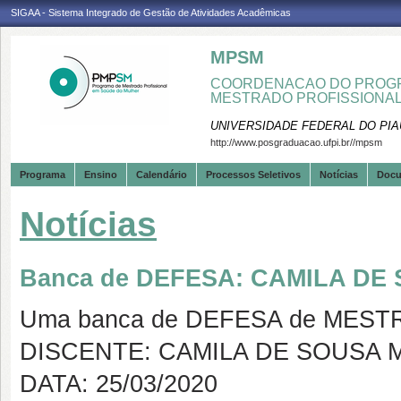
SIGAA - Sistema Integrado de Gestão de Atividades Acadêmicas
MPSM
COORDENACAO DO PROGR
MESTRADO PROFISSIONA
UNIVERSIDADE FEDERAL DO PIA
http://www.posgraduacao.ufpi.br//mpsm
Programa
Ensino
Calendário
Processos Seletivos
Notícias
Doc
Notícias
Banca de DEFESA: CAMILA D
Uma banca de DEFESA de MESTRAD
DISCENTE: CAMILA DE SOUSA 
DATA: 25/03/2020